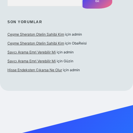
SON YORUMLAR
Çeşme Sheraton Otelin Sahibi Kim
için
admin
Çeşme Sheraton Otelin Sahibi Kim
için
ObaReisi
Savcı Arama Emri Verebilir Mi
için
admin
Savcı Arama Emri Verebilir Mi
için
Güzin
Hisse Endeksten Çıkarsa Ne Olur
için
admin
betci güncel giriş