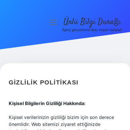
Ünlü Bilgi Durağı
menüyü
aç
İlginç gerçeklerle dolu neşeli molalar!
Anasayfa
Gizlilik Politikası
Yasal Uyarı
Hakkımızda
GIZLILIK POLITIKASI
Kişisel Bilgilerin Gizliliği Hakkında:
Kişisel verilerinizin gizliliği bizim için son derece
önemlidir. Web sitemizi ziyaret ettiğinizde