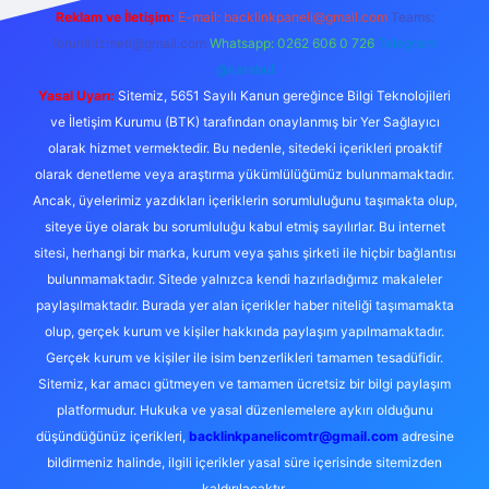
Reklam ve İletişim:
E-mail:
backlinkpaneli@gmail.com
Teams:
forumhizmeti@gmail.com
Whatsapp: 0262 606 0 726
Telegram:
@karabul
Yasal Uyarı:
Sitemiz, 5651 Sayılı Kanun gereğince Bilgi Teknolojileri
ve İletişim Kurumu (BTK) tarafından onaylanmış bir Yer Sağlayıcı
olarak hizmet vermektedir. Bu nedenle, sitedeki içerikleri proaktif
olarak denetleme veya araştırma yükümlülüğümüz bulunmamaktadır.
Ancak, üyelerimiz yazdıkları içeriklerin sorumluluğunu taşımakta olup,
siteye üye olarak bu sorumluluğu kabul etmiş sayılırlar. Bu internet
sitesi, herhangi bir marka, kurum veya şahıs şirketi ile hiçbir bağlantısı
bulunmamaktadır. Sitede yalnızca kendi hazırladığımız makaleler
paylaşılmaktadır. Burada yer alan içerikler haber niteliği taşımamakta
olup, gerçek kurum ve kişiler hakkında paylaşım yapılmamaktadır.
Gerçek kurum ve kişiler ile isim benzerlikleri tamamen tesadüfidir.
Sitemiz, kar amacı gütmeyen ve tamamen ücretsiz bir bilgi paylaşım
platformudur. Hukuka ve yasal düzenlemelere aykırı olduğunu
düşündüğünüz içerikleri,
backlinkpanelicomtr@gmail.com
adresine
bildirmeniz halinde, ilgili içerikler yasal süre içerisinde sitemizden
kaldırılacaktır.