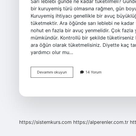
Sarı leblebi günde ne kadar tüketilmeli? Günde
bir kuruyemiş türü olmasına rağmen, gün boyunc
Kuruyemiş ihtiyacı genellikle bir avuç büyüklüğ
tüketmektir. Ara öğünde sarı leblebi ne kadar
nohut en fazla bir avuç yenmelidir. Çok fazla 
mümkündür. Kontrollü bir şekilde tüketirseniz 
ara öğün olarak tüketmelisiniz. Diyette kaç ta
yardımcı olur mu…
Sarı
Devamını okuyun
14 Yorum
Leblebi
Ne
Kadar
Tüketilmeli
https://sistemkurs.com
https://alperenler.com.tr
ht