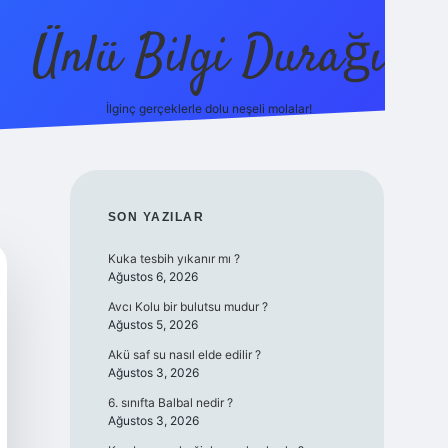
Ünlü Bilgi Durağı
İlginç gerçeklerle dolu neşeli molalar!
betci güncel giriş
SIDEBAR
SON YAZILAR
Kuka tesbih yıkanır mı ?
Ağustos 6, 2026
Avcı Kolu bir bulutsu mudur ?
Ağustos 5, 2026
Akü saf su nasıl elde edilir ?
Ağustos 3, 2026
6. sınıfta Balbal nedir ?
Ağustos 3, 2026