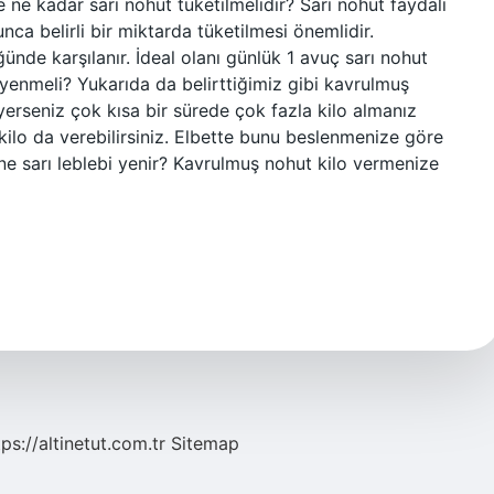
 ne kadar sarı nohut tüketilmelidir? Sarı nohut faydalı
a belirli bir miktarda tüketilmesi önemlidir.
ünde karşılanır. İdeal olanı günlük 1 avuç sarı nohut
 yenmeli? Yukarıda da belirttiğimiz gibi kavrulmuş
yerseniz çok kısa bir sürede çok fazla kilo almanız
kilo da verebilirsiniz. Elbette bunu beslenmenize göre
ne sarı leblebi yenir? Kavrulmuş nohut kilo vermenize
tps://altinetut.com.tr
Sitemap