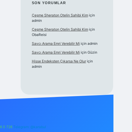
SON YORUMLAR
Çeşme Sheraton Otelin Sahibi Kim
için
admin
Çeşme Sheraton Otelin Sahibi Kim
için
ObaReisi
Savcı Arama Emri Verebilir Mi
için
admin
Savcı Arama Emri Verebilir Mi
için
Güzin
Hisse Endeksten Çıkarsa Ne Olur
için
admin
6 0 726
Telegram: @karabul