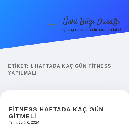
Ünlü Bilgi Durağı
menüyü
aç
İlginç gerçeklerle dolu neşeli molalar!
Anasayfa
Gizlilik Politikası
Yasal Uyarı
ETIKET:
1 HAFTADA KAÇ GÜN FITNESS
YAPILMALI
Hakkımızda
FITNESS HAFTADA KAÇ GÜN
GITMELI
Tarih: Eylül 6, 2024