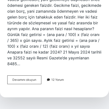
ödemesi gereken faizdir. Gecikme faizi, gecikmede
olan borç, yani zamanında ödenmeyen ve vadesi
gelen borç için tahakkuk eden faizdir. Her iki faiz
türünde de sözleşmesel ve yasal faiz arasında bir
ayrım yapılır. Ana paranın faizi nasıl hesaplanır?
Günlük faiz getirisi = (ana para / 100) x (faiz oranı
/ 365) x gün sayısı. Aylık faiz getirisi = (ana para /
100) x (faiz oranı / 12) (faiz oranı) x yıl sayısı
Anapara faizi ne kadar 2024? 21 Mayıs 2024 tarihli
ve 32552 sayılı Resmi Gazete’de yayımlanan
8485…
Ana
Devamını okuyun
12 Yorum
Para
Faizi
Ne
Demek