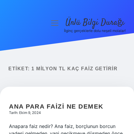
Ünlü Bilgi Durağı
menüyü
aç
İlginç gerçeklerle dolu neşeli molalar!
Anasayfa
Gizlilik Politikası
Yasal Uyarı
ETIKET:
1 MILYON TL KAÇ FAIZ GETIRIR
Hakkımızda
ANA PARA FAIZI NE DEMEK
Tarih: Ekim 9, 2024
Anapara faiz nedir? Ana faiz, borçlunun borcun
vadesi gelmeden, yani gecikmeye düşmeden önce