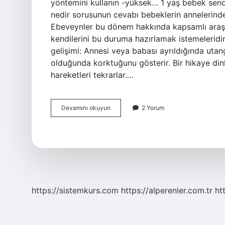
yöntemini kullanın -yüksek… 1 yaş bebek sen
nedir sorusunun cevabı bebeklerin annelerinden 
Ebeveynler bu dönem hakkında kapsamlı araştı
kendilerini bu duruma hazırlamak istemeleridir
gelişimi: Annesi veya babası ayrıldığında utan
olduğunda korktuğunu gösterir. Bir hikaye dinl
hareketleri tekrarlar.…
1
Devamını okuyun
2 Yorum
Yaş
Bebek
Neden
Kucak
Ister
https://sistemkurs.com
https://alperenler.com.tr
ht