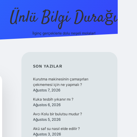
Ünlü Bilgi Durağı
İlginç gerçeklerle dolu neşeli molalar!
betci güncel giriş
SIDEBAR
SON YAZILAR
Kurutma makinesinin çamaşırları
çekmemesi için ne yapmalı ?
Ağustos 7, 2026
Kuka tesbih yıkanır mı ?
Ağustos 6, 2026
Avcı Kolu bir bulutsu mudur ?
Ağustos 5, 2026
Akü saf su nasıl elde edilir ?
Ağustos 3, 2026