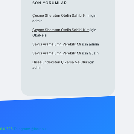
SON YORUMLAR
Çeşme Sheraton Otelin Sahibi Kim
için
admin
Çeşme Sheraton Otelin Sahibi Kim
için
ObaReisi
Savcı Arama Emri Verebilir Mi
için
admin
Savcı Arama Emri Verebilir Mi
için
Güzin
Hisse Endeksten Çıkarsa Ne Olur
için
admin
6 0 726
Telegram: @karabul