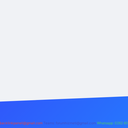
backlinkpaneli@gmail.com
Teams:
forumhizmeti@gmail.com
Whatsapp: 0262 60