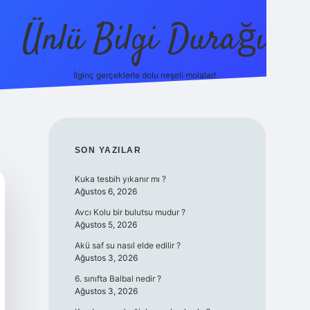
Ünlü Bilgi Durağı
İlginç gerçeklerle dolu neşeli molalar!
betci gü
SIDEBAR
SON YAZILAR
Kuka tesbih yıkanır mı ?
Ağustos 6, 2026
Avcı Kolu bir bulutsu mudur ?
Ağustos 5, 2026
Akü saf su nasıl elde edilir ?
Ağustos 3, 2026
6. sınıfta Balbal nedir ?
Ağustos 3, 2026