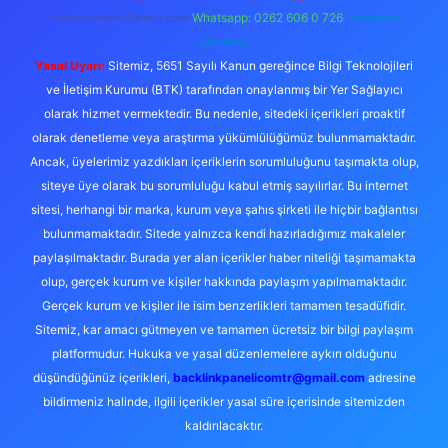
forumhizmeti@gmail.com
Whatsapp: 0262 606 0 726
Telegram:
@karabul
Yasal Uyarı:
Sitemiz, 5651 Sayılı Kanun gereğince Bilgi Teknolojileri
ve İletişim Kurumu (BTK) tarafından onaylanmış bir Yer Sağlayıcı
olarak hizmet vermektedir. Bu nedenle, sitedeki içerikleri proaktif
olarak denetleme veya araştırma yükümlülüğümüz bulunmamaktadır.
Ancak, üyelerimiz yazdıkları içeriklerin sorumluluğunu taşımakta olup,
siteye üye olarak bu sorumluluğu kabul etmiş sayılırlar. Bu internet
sitesi, herhangi bir marka, kurum veya şahıs şirketi ile hiçbir bağlantısı
bulunmamaktadır. Sitede yalnızca kendi hazırladığımız makaleler
paylaşılmaktadır. Burada yer alan içerikler haber niteliği taşımamakta
olup, gerçek kurum ve kişiler hakkında paylaşım yapılmamaktadır.
Gerçek kurum ve kişiler ile isim benzerlikleri tamamen tesadüfidir.
Sitemiz, kar amacı gütmeyen ve tamamen ücretsiz bir bilgi paylaşım
platformudur. Hukuka ve yasal düzenlemelere aykırı olduğunu
düşündüğünüz içerikleri,
backlinkpanelicomtr@gmail.com
adresine
bildirmeniz halinde, ilgili içerikler yasal süre içerisinde sitemizden
kaldırılacaktır.