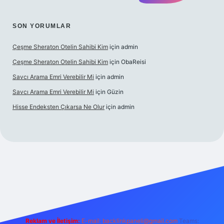
SON YORUMLAR
Çeşme Sheraton Otelin Sahibi Kim
için
admin
Çeşme Sheraton Otelin Sahibi Kim
için
ObaReisi
Savcı Arama Emri Verebilir Mi
için
admin
Savcı Arama Emri Verebilir Mi
için
Güzin
Hisse Endeksten Çıkarsa Ne Olur
için
admin
iş
Reklam ve İletişim:
E-mail:
backlinkpaneli@gmail.com
Teams: