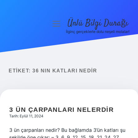
Ünlü Bilgi Durağı
menüyü
aç
İlginç gerçeklerle dolu neşeli molalar!
Anasayfa
Gizlilik Politikası
Yasal Uyarı
ETIKET:
36 NIN KATLARI NEDIR
Hakkımızda
3 ÜN ÇARPANLARI NELERDIR
Tarih: Eylül 11, 2024
3 ün çarpanları nedir? Bu bağlamda 3’ün katları şu
şekilde öne çıkar: – 3, 6, 9, 12, 15, 18, 21, 24, 27,