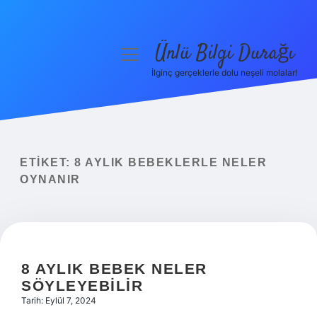
Ünlü Bilgi Durağı
menüyü
aç
İlginç gerçeklerle dolu neşeli molalar!
Anasayfa
Gizlilik Politikası
Yasal Uyarı
ETIKET:
8 AYLIK BEBEKLERLE NELER
OYNANIR
Hakkımızda
8 AYLIK BEBEK NELER
SÖYLEYEBILIR
Tarih: Eylül 7, 2024