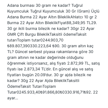
Adana burması 30 gram ne kadar? Tuğrul
Kuyumculuk Tuğrul Kuyumculuk 30 Gr (Gram) Üçlü
Adana Burma 22 Ayar Altın BileklikAhlatcı 10 gr 2
Burma 22 Ayar Altın BileklikFiyat88,349,95 TL29.
30 gr ikili burma bilezik ne kadar? 30gr 22 Ayar
GMR Çift Burgu BileklikTaksitli ödemeTaksit
tutarıToplam tutar0244.903,70
₺89.807,390330.223,64 ₺90. 30 gram altın kaç
TL? Güncel serbest piyasa rakamlarına göre 30
gram altının ne kadar değerinde olduğunu
öğrenmek istiyorsanız, alış fiyatı 2.872,99 TL, satış
fiyatı ise 2.873,34 TL’dir. En güncel alış ve satış
fiyatları bugün 20.09’dur. 30 gr ajda bilezik ne
kadar? 30g 22 Ayar Ajda BileklikTaksitli
ÖdemeTaksit TutarıToplam
Tutar0245.933,40₺91.866,80₺0330.916,71₺92. 22
ayar…