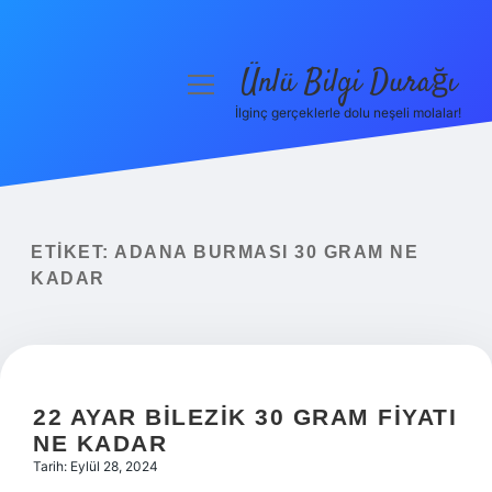
Ünlü Bilgi Durağı
menüyü
aç
İlginç gerçeklerle dolu neşeli molalar!
Anasayfa
Gizlilik Politikası
Yasal Uyarı
ETIKET:
ADANA BURMASI 30 GRAM NE
KADAR
Hakkımızda
22 AYAR BILEZIK 30 GRAM FIYATI
NE KADAR
Tarih: Eylül 28, 2024