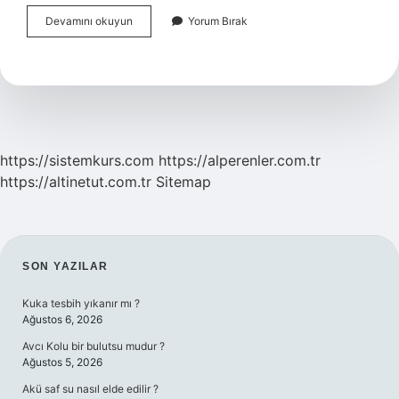
22
Devamını okuyun
Yorum Bırak
Ayar
Bilezik
30
Gram
Fiyatı
Ne
Kadar
https://sistemkurs.com
https://alperenler.com.tr
https://altinetut.com.tr
Sitemap
SIDEBAR
SON YAZILAR
Kuka tesbih yıkanır mı ?
Ağustos 6, 2026
Avcı Kolu bir bulutsu mudur ?
Ağustos 5, 2026
Akü saf su nasıl elde edilir ?