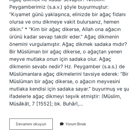
Peygamberimiz (s.a.v.) şöyle buyurmuştur:
“Kıyamet günü yaklaşınca, elinizde bir ağaç fidanı
olursa ve onu dikmeye vakit bulursanız, hemen
dikin.” * “Kim bir ağaç dikerse, Allah ona ağacın
ürünü kadar sevap takdir eder.” Ağaç dikmenin
önemini vurgulamıştır. Ağaç dikmek sadaka mıdır?
Bir Müslüman bir ağaç dikerse, o ağaçtan yenen
meyve mutlaka onun için sadaka olur. Ağaç
dikmenin sevabı nedir? Hz. Peygamber (s.a.s.) de
Müslümanlara ağaç dikmelerini tavsiye ederek: “Bir
Müslüman bir ağaç dikerse, o ağacın meyvesini
mutlaka kendisi için sadaka sayar.” buyurmuş ve şu
ifadelerle ağaç dikmeyi teşvik etmiştir: (Müslim,
Müsâkât, 7 [1552]; bk. Buhârî,…
Hangi
Devamını okuyun
Yorum Bırak
Ağacı
Dikmek