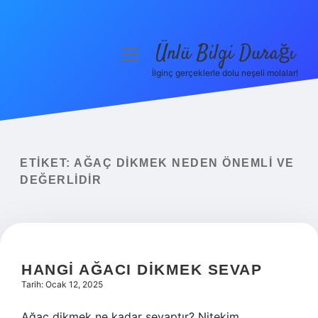
Ünlü Bilgi Durağı
menüyü
aç
İlginç gerçeklerle dolu neşeli molalar!
Anasayfa
Gizlilik Politikası
Yasal Uyarı
ETIKET:
AĞAÇ DIKMEK NEDEN ÖNEMLI VE
DEĞERLIDIR
Hakkımızda
HANGI AĞACI DIKMEK SEVAP
Tarih: Ocak 12, 2025
Ağaç dikmek ne kadar sevaptır? Nitekim