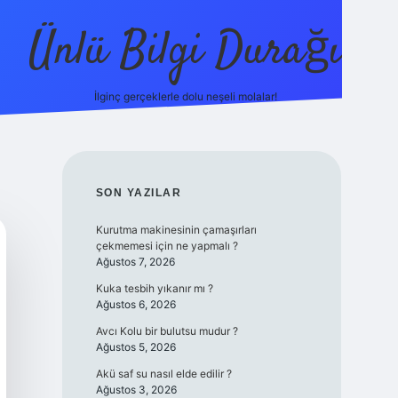
Ünlü Bilgi Durağı
İlginç gerçeklerle dolu neşeli molalar!
betci güncel giriş
SIDEBAR
SON YAZILAR
Kurutma makinesinin çamaşırları
çekmemesi için ne yapmalı ?
Ağustos 7, 2026
Kuka tesbih yıkanır mı ?
Ağustos 6, 2026
Avcı Kolu bir bulutsu mudur ?
Ağustos 5, 2026
Akü saf su nasıl elde edilir ?
Ağustos 3, 2026