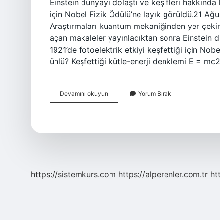
Einstein dünyayı dolaştı ve keşifleri hakkında 
için Nobel Fizik Ödülü’ne layık görüldü.21 Ağus
Araştırmaları kuantum mekaniğinden yer çekimi
açan makaleler yayınladıktan sonra Einstein dü
1921’de fotoelektrik etkiyi keşfettiği için Nob
ünlü? Keşfettiği kütle-enerji denklemi E = mc2
Einstein
Devamını okuyun
Yorum Bırak
Ünlü
Mü
https://sistemkurs.com
https://alperenler.com.tr
ht