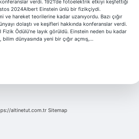
konferanslar verdi. 1921’de fotoelektrik etkiyi keşfettiği
tos 2024Albert Einstein ünlü bir fizikçiydi.
 ve hareket teorilerine kadar uzanıyordu. Bazı çığır
nyayı dolaştı ve keşifleri hakkında konferanslar verdi.
el Fizik Ödülü’ne layık görüldü. Einstein neden bu kadar
, bilim dünyasında yeni bir çığır açmış,…
tps://altinetut.com.tr
Sitemap