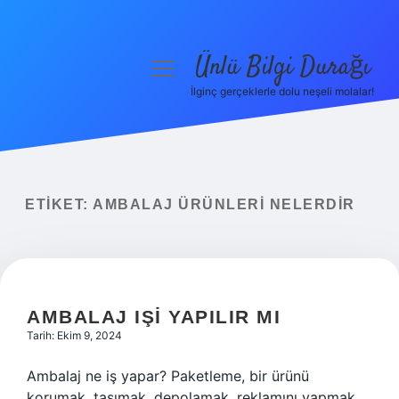
Ünlü Bilgi Durağı
menüyü
aç
İlginç gerçeklerle dolu neşeli molalar!
Anasayfa
Gizlilik Politikası
Yasal Uyarı
ETIKET:
AMBALAJ ÜRÜNLERI NELERDIR
Hakkımızda
AMBALAJ IŞI YAPILIR MI
Tarih: Ekim 9, 2024
Ambalaj ne iş yapar? Paketleme, bir ürünü
korumak, taşımak, depolamak, reklamını yapmak