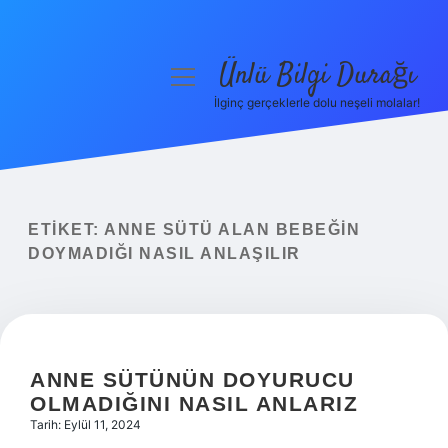
Ünlü Bilgi Durağı
menüyü
aç
İlginç gerçeklerle dolu neşeli molalar!
Anasayfa
Gizlilik Politikası
Yasal Uyarı
ETIKET:
ANNE SÜTÜ ALAN BEBEĞIN
DOYMADIĞI NASIL ANLAŞILIR
Hakkımızda
ANNE SÜTÜNÜN DOYURUCU
OLMADIĞINI NASIL ANLARIZ
Tarih: Eylül 11, 2024