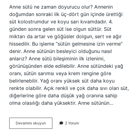
Anne sütü ne zaman doyurucu olur? Annenin
doğumdan sonraki ilk üç-dört gün içinde ürettiği
süt kolostrumdur ve koyu sarı kıvamdadır. 4.
günden sonra gelen süt ise olgun süttür. Süt
miktarı da artar ve göğüsler dolgun, sert ve ağır
hissedilir. Bu işleme “sütün gelmesine izin verme”
denir. Anne sütünün besleyici olduğunu nasıl
anlarız? Anne sütü bileşiminin ilk izlenimi,
görünüşünden elde edilebilir. Anne sütündeki yağ
oranı, sütün sarımsı veya krem ​​rengine göre
belirlenebilir. Yağ oranı yüksek süt daha koyu
renkte olabilir. Açık renkli ve çok daha sıvı olan süt,
diğerlerine göre daha düşük yağ oranına sahip
olma olasılığı daha yüksektir. Anne sütünün…
Anne
Devamını okuyun
2 Yorum
Sütünün
Doyurucu