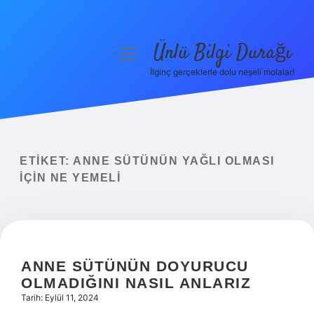
Ünlü Bilgi Durağı
menüyü
aç
İlginç gerçeklerle dolu neşeli molalar!
Anasayfa
Gizlilik Politikası
Yasal Uyarı
ETIKET:
ANNE SÜTÜNÜN YAĞLI OLMASI
IÇIN NE YEMELI
Hakkımızda
ANNE SÜTÜNÜN DOYURUCU
OLMADIĞINI NASIL ANLARIZ
Tarih: Eylül 11, 2024