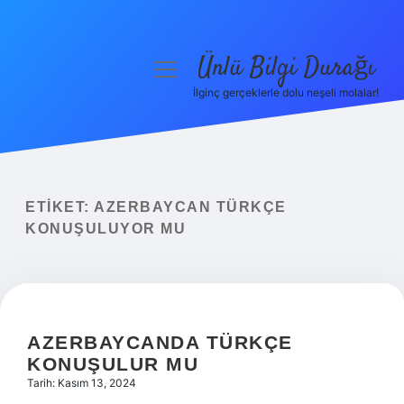
Ünlü Bilgi Durağı
menüyü
aç
İlginç gerçeklerle dolu neşeli molalar!
Anasayfa
Gizlilik Politikası
Yasal Uyarı
ETIKET:
AZERBAYCAN TÜRKÇE
KONUŞULUYOR MU
Hakkımızda
AZERBAYCANDA TÜRKÇE
KONUŞULUR MU
Tarih: Kasım 13, 2024