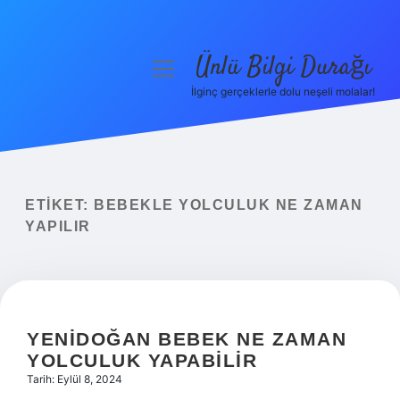
Ünlü Bilgi Durağı
menüyü
aç
İlginç gerçeklerle dolu neşeli molalar!
Anasayfa
Gizlilik Politikası
Yasal Uyarı
ETIKET:
BEBEKLE YOLCULUK NE ZAMAN
YAPILIR
Hakkımızda
YENIDOĞAN BEBEK NE ZAMAN
YOLCULUK YAPABILIR
Tarih: Eylül 8, 2024