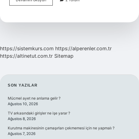
Bebek
Ne
Zaman
Yolculuk
Yapabilir
https://sistemkurs.com
https://alperenler.com.tr
https://altinetut.com.tr
Sitemap
SIDEBAR
SON YAZILAR
Mücmel ayet ne anlama gelir ?
Ağustos 10, 2026
TV arkasındaki girişler ne işe yarar ?
Ağustos 8, 2026
Kurutma makinesinin çamaşırları çekmemesi için ne yapmalı ?
Ağustos 7, 2026