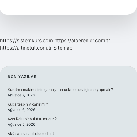
Tüfeği
Taşımanın
Cezası
Nedir
https://sistemkurs.com
https://alperenler.com.tr
https://altinetut.com.tr
Sitemap
SIDEBAR
SON YAZILAR
Kurutma makinesinin çamaşırları çekmemesi için ne yapmalı ?
Ağustos 7, 2026
Kuka tesbih yıkanır mı ?
Ağustos 6, 2026
Avcı Kolu bir bulutsu mudur ?
Ağustos 5, 2026
Akü saf su nasıl elde edilir ?