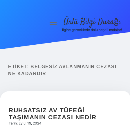
Ünlü Bilgi Durağı
menüyü
aç
İlginç gerçeklerle dolu neşeli molalar!
Anasayfa
Gizlilik Politikası
Yasal Uyarı
ETIKET:
BELGESIZ AVLANMANIN CEZASI
NE KADARDIR
Hakkımızda
RUHSATSIZ AV TÜFEĞI
TAŞIMANIN CEZASI NEDIR
Tarih: Eylül 19, 2024