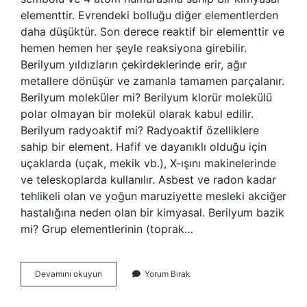
elementtir. Evrendeki bolluğu diğer elementlerden
daha düşüktür. Son derece reaktif bir elementtir ve
hemen hemen her şeyle reaksiyona girebilir.
Berilyum yıldızların çekirdeklerinde erir, ağır
metallere dönüşür ve zamanla tamamen parçalanır.
Berilyum moleküler mi? Berilyum klorür molekülü
polar olmayan bir molekül olarak kabul edilir.
Berilyum radyoaktif mi? Radyoaktif özelliklere
sahip bir element. Hafif ve dayanıklı olduğu için
uçaklarda (uçak, mekik vb.), X-ışını makinelerinde
ve teleskoplarda kullanılır. Asbest ve radon kadar
tehlikeli olan ve yoğun maruziyette mesleki akciğer
hastalığına neden olan bir kimyasal. Berilyum bazik
mi? Grup elementlerinin (toprak…
Berilyum
Devamını okuyun
Yorum Bırak
Manyetik
Mi