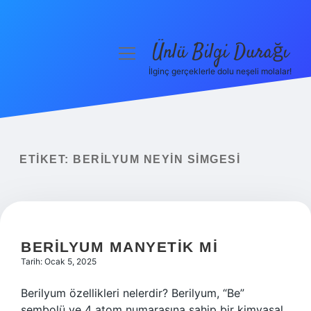
Ünlü Bilgi Durağı
menüyü
aç
İlginç gerçeklerle dolu neşeli molalar!
Anasayfa
Gizlilik Politikası
Yasal Uyarı
ETIKET:
BERILYUM NEYIN SIMGESI
Hakkımızda
BERILYUM MANYETIK MI
Tarih: Ocak 5, 2025
Berilyum özellikleri nelerdir? Berilyum, “Be”
sembolü ve 4 atom numarasına sahip bir kimyasal