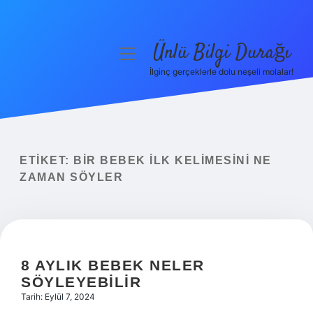
Ünlü Bilgi Durağı
menüyü
aç
İlginç gerçeklerle dolu neşeli molalar!
Anasayfa
Gizlilik Politikası
Yasal Uyarı
ETIKET:
BIR BEBEK ILK KELIMESINI NE
ZAMAN SÖYLER
Hakkımızda
8 AYLIK BEBEK NELER
SÖYLEYEBILIR
Tarih: Eylül 7, 2024