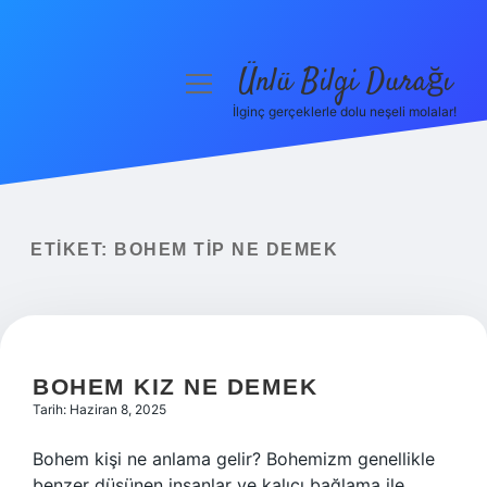
Ünlü Bilgi Durağı
menüyü
aç
İlginç gerçeklerle dolu neşeli molalar!
Anasayfa
Gizlilik Politikası
Yasal Uyarı
ETIKET:
BOHEM TIP NE DEMEK
Hakkımızda
BOHEM KIZ NE DEMEK
Tarih: Haziran 8, 2025
Bohem kişi ne anlama gelir? Bohemizm genellikle
benzer düşünen insanlar ve kalıcı bağlama ile