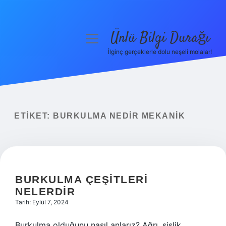
Ünlü Bilgi Durağı
menüyü
aç
İlginç gerçeklerle dolu neşeli molalar!
Anasayfa
Gizlilik Politikası
Yasal Uyarı
ETIKET:
BURKULMA NEDIR MEKANIK
Hakkımızda
BURKULMA ÇEŞITLERI
NELERDIR
Tarih: Eylül 7, 2024
Burkulma olduğunu nasıl anlarız? Ağrı, şişlik,