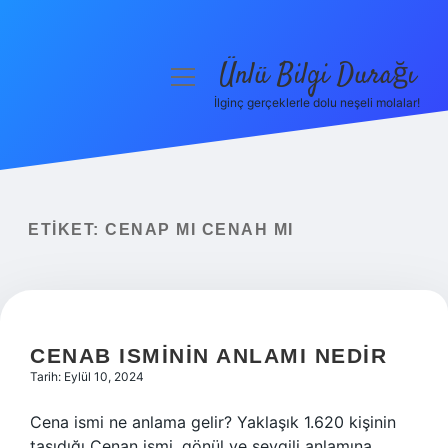
Ünlü Bilgi Durağı
menüyü
aç
İlginç gerçeklerle dolu neşeli molalar!
Anasayfa
Gizlilik Politikası
Yasal Uyarı
ETIKET:
CENAP MI CENAH MI
Hakkımızda
CENAB ISMININ ANLAMI NEDIR
Tarih: Eylül 10, 2024
Cena ismi ne anlama gelir? Yaklaşık 1.620 kişinin
taşıdığı Cenan ismi, gönül ve sevgili anlamına