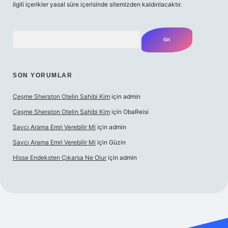
ilgili içerikler yasal süre içerisinde sitemizden kaldırılacaktır.
Arama
SON YORUMLAR
Çeşme Sheraton Otelin Sahibi Kim
için
admin
Çeşme Sheraton Otelin Sahibi Kim
için
ObaReisi
Savcı Arama Emri Verebilir Mi
için
admin
Savcı Arama Emri Verebilir Mi
için
Güzin
Hisse Endeksten Çıkarsa Ne Olur
için
admin
iş