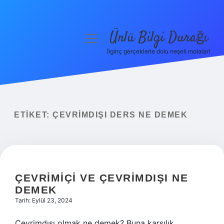
Ünlü Bilgi Durağı
menüyü
aç
İlginç gerçeklerle dolu neşeli molalar!
Anasayfa
Gizlilik Politikası
Yasal Uyarı
ETIKET:
ÇEVRIMDIŞI DERS NE DEMEK
Hakkımızda
ÇEVRIMIÇI VE ÇEVRIMDIŞI NE
DEMEK
Tarih: Eylül 23, 2024
Çevrimdışı olmak ne demek? Buna karşılık,