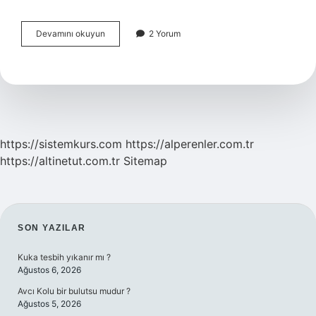
Çevrimiçi
Devamını okuyun
2 Yorum
Ve
Çevrimdışı
Ne
Demek
https://sistemkurs.com
https://alperenler.com.tr
https://altinetut.com.tr
Sitemap
SIDEBAR
SON YAZILAR
Kuka tesbih yıkanır mı ?
Ağustos 6, 2026
Avcı Kolu bir bulutsu mudur ?
Ağustos 5, 2026