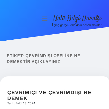
Ünlü Bilgi Durağı
menüyü
aç
İlginç gerçeklerle dolu neşeli molalar!
Anasayfa
Gizlilik Politikası
Yasal Uyarı
ETIKET:
ÇEVRIMDIŞI OFFLINE NE
DEMEKTIR AÇIKLAYINIZ
Hakkımızda
ÇEVRIMIÇI VE ÇEVRIMDIŞI NE
DEMEK
Tarih: Eylül 23, 2024