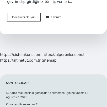
çevrimdışı girdiğiniz tüm iş verileri…
Çevrimiçi
Devamını okuyun
2 Yorum
Ve
Çevrimdışı
Ne
Demek
https://sistemkurs.com
https://alperenler.com.tr
https://altinetut.com.tr
Sitemap
SIDEBAR
SON YAZILAR
Kurutma makinesinin çamaşırları çekmemesi için ne yapmalı ?
Ağustos 7, 2026
Kuka tesbih yıkanır mı ?