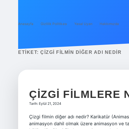
Anasayfa
Gizlilik Politikası
Yasal Uyarı
Hakkımızda
ETIKET:
ÇIZGI FILMIN DIĞER ADI NEDIR
ÇIZGI FILMLERE 
Tarih: Eylül 21, 2024
Çizgi filmin diğer adı nedir? Karikatür (Animas
animasyon dahil olmak üzere animasyon ve tas