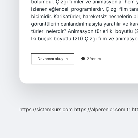
bölümdür. Çizgi filmler ve animasyonlar hem y
izlenen eğlenceli programlardır. Çizgi film tanı
biçimidir. Karikatürler, hareketsiz nesnelerin bi
görüntülerin canlandırılmasıyla yaratılır ve kar
türleri nelerdir? Animasyon türleriİki boyutlu 
İki buçuk boyutlu (2D) Çizgi film ve animas
Çizgi
Devamını okuyun
2 Yorum
Filmlere
Ne
Denir
https://sistemkurs.com
https://alperenler.com.tr
ht