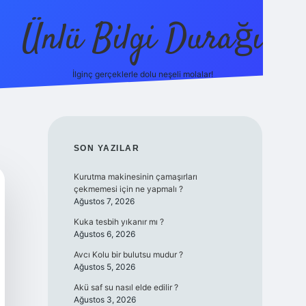
Ünlü Bilgi Durağı
İlginç gerçeklerle dolu neşeli molalar!
betci güncel giriş
SIDEBAR
SON YAZILAR
Kurutma makinesinin çamaşırları
çekmemesi için ne yapmalı ?
Ağustos 7, 2026
Kuka tesbih yıkanır mı ?
Ağustos 6, 2026
Avcı Kolu bir bulutsu mudur ?
Ağustos 5, 2026
Akü saf su nasıl elde edilir ?
Ağustos 3, 2026