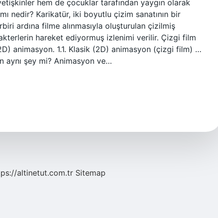
etişkinler hem de çocuklar tarafından yaygın olarak
mı nedir? Karikatür, iki boyutlu çizim sanatının bir
rbiri ardına filme alınmasıyla oluşturulan çizilmiş
akterlerin hareket ediyormuş izlenimi verilir. Çizgi film
(2D) animasyon. 1.1. Klasik (2D) animasyon (çizgi film) …
yon aynı şey mi? Animasyon ve…
tps://altinetut.com.tr
Sitemap