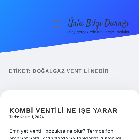
Ünlü Bilgi Durağı
menüyü
aç
İlginç gerçeklerle dolu neşeli molalar!
Anasayfa
Gizlilik Politikası
Yasal Uyarı
ETIKET:
DOĞALGAZ VENTILI NEDIR
Hakkımızda
KOMBI VENTILI NE IŞE YARAR
Tarih: Kasım 1, 2024
Emniyet ventili bozuksa ne olur? Termosifon
emniyet valfi, kazanlarda ve tanklarda güvenliği