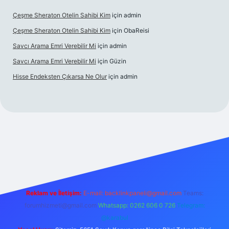
Çeşme Sheraton Otelin Sahibi Kim
için
admin
Çeşme Sheraton Otelin Sahibi Kim
için
ObaReisi
Savcı Arama Emri Verebilir Mi
için
admin
Savcı Arama Emri Verebilir Mi
için
Güzin
Hisse Endeksten Çıkarsa Ne Olur
için
admin
betci güncel giriş
Reklam ve İletişim:
E-mail:
backlinkpaneli@gmail.com
Teams:
forumhizmeti@gmail.com
Whatsapp: 0262 606 0 726
Telegram:
@karabul