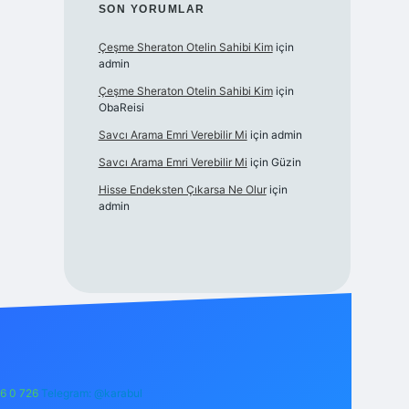
SON YORUMLAR
Çeşme Sheraton Otelin Sahibi Kim
için
admin
Çeşme Sheraton Otelin Sahibi Kim
için
ObaReisi
Savcı Arama Emri Verebilir Mi
için
admin
Savcı Arama Emri Verebilir Mi
için
Güzin
Hisse Endeksten Çıkarsa Ne Olur
için
admin
6 0 726
Telegram: @karabul