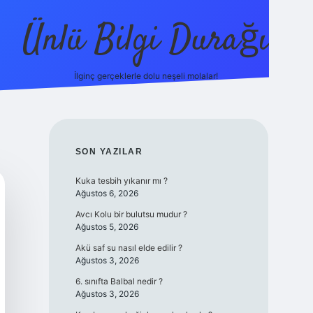
Ünlü Bilgi Durağı
İlginç gerçeklerle dolu neşeli molalar!
betci güncel giriş
SIDEBAR
SON YAZILAR
Kuka tesbih yıkanır mı ?
Ağustos 6, 2026
Avcı Kolu bir bulutsu mudur ?
Ağustos 5, 2026
Akü saf su nasıl elde edilir ?
Ağustos 3, 2026
6. sınıfta Balbal nedir ?
Ağustos 3, 2026