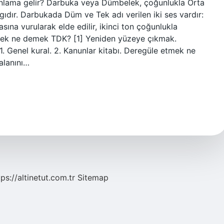
nlama gelir? Darbuka veya Dümbelek, çoğunlukla Orta
lgıdır. Darbukada Düm ve Tek adı verilen iki ses vardır:
tasına vurularak elde edilir, ikinci ton çoğunlukla
şmek ne demek TDK? [1] Yeniden yüzeye çıkmak.
 Genel kural. 2. Kanunlar kitabı. Deregüle etmek ne
alanını…
tps://altinetut.com.tr
Sitemap