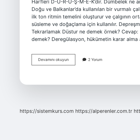
Harfleri D-Ü-R-Ü-Ş-M-E-K’dir. Dümbelek ne a
Doğu ve Balkanlar’da kullanılan bir vurmalı ça
ilk ton ritmin temelini oluşturur ve çalgının or
süsleme ve doğaçlama için kullanılır. Depre
Tekrarlamak Düstur ne demek örnek? Cevap: 1.
demek? Deregülasyon, hükümetin karar alma 
Dürişmek
Devamını okuyun
2 Yorum
Ne
Demek
https://sistemkurs.com
https://alperenler.com.tr
ht