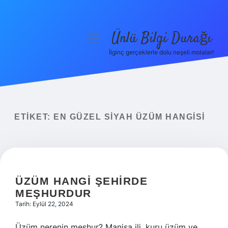
Ünlü Bilgi Durağı
menüyü
aç
İlginç gerçeklerle dolu neşeli molalar!
Anasayfa
Gizlilik Politikası
Yasal Uyarı
ETIKET:
EN GÜZEL SIYAH ÜZÜM HANGISI
Hakkımızda
ÜZÜM HANGI ŞEHIRDE
MEŞHURDUR
Tarih: Eylül 22, 2024
Üzüm nerenin meşhur? Manisa ili, kuru üzüm ve