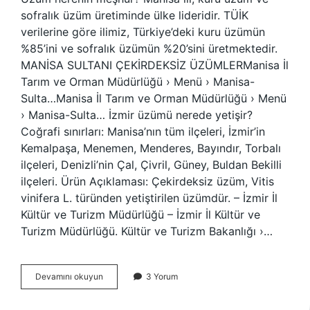
sofralık üzüm üretiminde ülke lideridir. TÜİK
verilerine göre ilimiz, Türkiye’deki kuru üzümün
%85’ini ve sofralık üzümün %20’sini üretmektedir.
MANİSA SULTANI ÇEKİRDEKSİZ ÜZÜMLERManisa İl
Tarım ve Orman Müdürlüğü › Menü › Manisa-
Sulta…Manisa İl Tarım ve Orman Müdürlüğü › Menü
› Manisa-Sulta… İzmir üzümü nerede yetişir?
Coğrafi sınırları: Manisa’nın tüm ilçeleri, İzmir’in
Kemalpaşa, Menemen, Menderes, Bayındır, Torbalı
ilçeleri, Denizli’nin Çal, Çivril, Güney, Buldan Bekilli
ilçeleri. Ürün Açıklaması: Çekirdeksiz üzüm, Vitis
vinifera L. türünden yetiştirilen üzümdür. – İzmir İl
Kültür ve Turizm Müdürlüğü – İzmir İl Kültür ve
Turizm Müdürlüğü. Kültür ve Turizm Bakanlığı ›…
Üzüm
Devamını okuyun
3 Yorum
Hangi
Şehirde