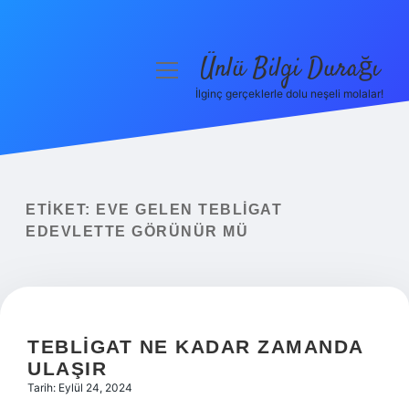
Ünlü Bilgi Durağı
menüyü
aç
İlginç gerçeklerle dolu neşeli molalar!
Anasayfa
Gizlilik Politikası
Yasal Uyarı
ETIKET:
EVE GELEN TEBLIGAT
EDEVLETTE GÖRÜNÜR MÜ
Hakkımızda
TEBLIGAT NE KADAR ZAMANDA
ULAŞIR
Tarih: Eylül 24, 2024