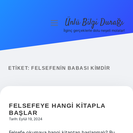
Ünlü Bilgi Durağı
menüyü
aç
İlginç gerçeklerle dolu neşeli molalar!
Anasayfa
Gizlilik Politikası
Yasal Uyarı
ETIKET:
FELSEFENIN BABASI KIMDIR
Hakkımızda
FELSEFEYE HANGI KITAPLA
BAŞLAR
Tarih: Eylül 19, 2024
Felsefe okumaya hangi kitaptan başlanmalı? Bu