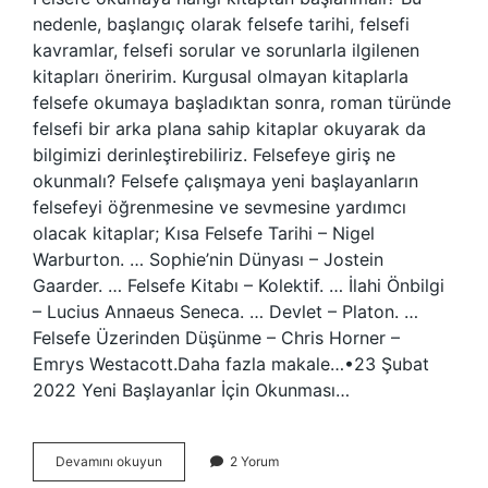
nedenle, başlangıç ​​olarak felsefe tarihi, felsefi
kavramlar, felsefi sorular ve sorunlarla ilgilenen
kitapları öneririm. Kurgusal olmayan kitaplarla
felsefe okumaya başladıktan sonra, roman türünde
felsefi bir arka plana sahip kitaplar okuyarak da
bilgimizi derinleştirebiliriz. Felsefeye giriş ne
okunmalı? Felsefe çalışmaya yeni başlayanların
felsefeyi öğrenmesine ve sevmesine yardımcı
olacak kitaplar; Kısa Felsefe Tarihi – Nigel
Warburton. … Sophie’nin Dünyası – Jostein
Gaarder. … Felsefe Kitabı – Kolektif. … İlahi Önbilgi
– Lucius Annaeus Seneca. … Devlet – Platon. …
Felsefe Üzerinden Düşünme – Chris Horner –
Emrys Westacott.Daha fazla makale…•23 Şubat
2022 Yeni Başlayanlar İçin Okunması…
Felsefeye
Devamını okuyun
2 Yorum
Hangi