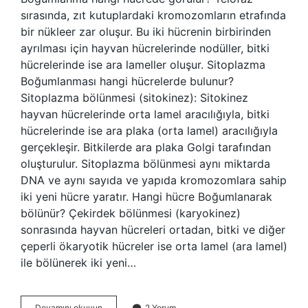
sırasında, zıt kutuplardaki kromozomların etrafında
bir nükleer zar oluşur. Bu iki hücrenin birbirinden
ayrılması için hayvan hücrelerinde nodüller, bitki
hücrelerinde ise ara lameller oluşur. Sitoplazma
Boğumlanması hangi hücrelerde bulunur?
Sitoplazma bölünmesi (sitokinez): Sitokinez
hayvan hücrelerinde orta lamel aracılığıyla, bitki
hücrelerinde ise ara plaka (orta lamel) aracılığıyla
gerçekleşir. Bitkilerde ara plaka Golgi tarafından
oluşturulur. Sitoplazma bölünmesi aynı miktarda
DNA ve aynı sayıda ve yapıda kromozomlara sahip
iki yeni hücre yaratır. Hangi hücre Boğumlanarak
bölünür? Çekirdek bölünmesi (karyokinez)
sonrasında hayvan hücreleri ortadan, bitki ve diğer
çeperli ökaryotik hücreler ise orta lamel (ara lamel)
ile bölünerek iki yeni…
Boğumlanma
Devamını okuyun
2 Yorum