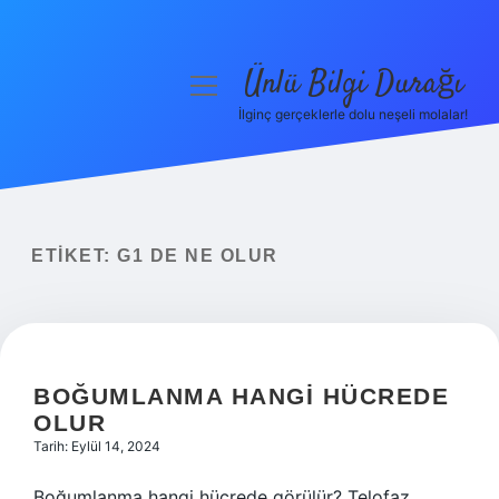
Ünlü Bilgi Durağı
menüyü
aç
İlginç gerçeklerle dolu neşeli molalar!
Anasayfa
Gizlilik Politikası
Yasal Uyarı
ETIKET:
G1 DE NE OLUR
Hakkımızda
BOĞUMLANMA HANGI HÜCREDE
OLUR
Tarih: Eylül 14, 2024
Boğumlanma hangi hücrede görülür? Telofaz