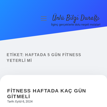
Ünlü Bilgi Durağı
menüyü
aç
İlginç gerçeklerle dolu neşeli molalar!
Anasayfa
Gizlilik Politikası
Yasal Uyarı
ETIKET:
HAFTADA 5 GÜN FITNESS
YETERLI MI
Hakkımızda
FITNESS HAFTADA KAÇ GÜN
GITMELI
Tarih: Eylül 6, 2024