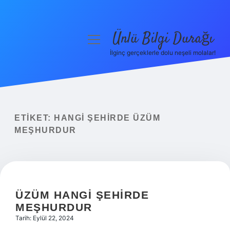
Ünlü Bilgi Durağı
menüyü
aç
İlginç gerçeklerle dolu neşeli molalar!
Anasayfa
Gizlilik Politikası
Yasal Uyarı
ETIKET:
HANGI ŞEHIRDE ÜZÜM
MEŞHURDUR
Hakkımızda
ÜZÜM HANGI ŞEHIRDE
MEŞHURDUR
Tarih: Eylül 22, 2024