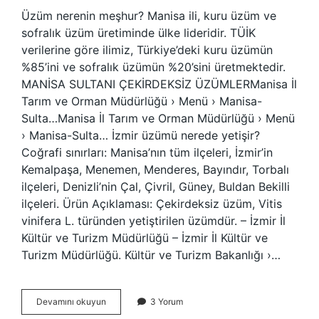
Üzüm nerenin meşhur? Manisa ili, kuru üzüm ve
sofralık üzüm üretiminde ülke lideridir. TÜİK
verilerine göre ilimiz, Türkiye’deki kuru üzümün
%85’ini ve sofralık üzümün %20’sini üretmektedir.
MANİSA SULTANI ÇEKİRDEKSİZ ÜZÜMLERManisa İl
Tarım ve Orman Müdürlüğü › Menü › Manisa-
Sulta…Manisa İl Tarım ve Orman Müdürlüğü › Menü
› Manisa-Sulta… İzmir üzümü nerede yetişir?
Coğrafi sınırları: Manisa’nın tüm ilçeleri, İzmir’in
Kemalpaşa, Menemen, Menderes, Bayındır, Torbalı
ilçeleri, Denizli’nin Çal, Çivril, Güney, Buldan Bekilli
ilçeleri. Ürün Açıklaması: Çekirdeksiz üzüm, Vitis
vinifera L. türünden yetiştirilen üzümdür. – İzmir İl
Kültür ve Turizm Müdürlüğü – İzmir İl Kültür ve
Turizm Müdürlüğü. Kültür ve Turizm Bakanlığı ›…
Üzüm
Devamını okuyun
3 Yorum
Hangi