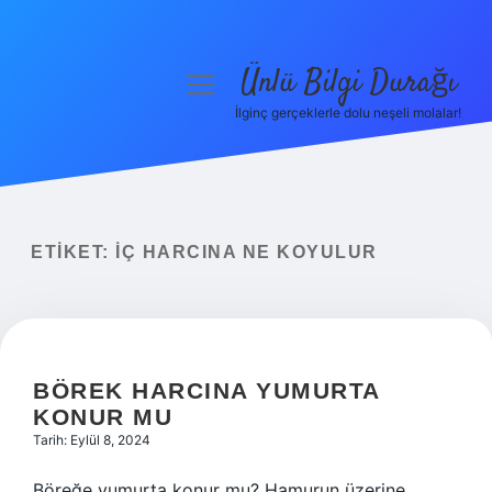
Ünlü Bilgi Durağı
menüyü
aç
İlginç gerçeklerle dolu neşeli molalar!
Anasayfa
Gizlilik Politikası
Yasal Uyarı
ETIKET:
İÇ HARCINA NE KOYULUR
Hakkımızda
BÖREK HARCINA YUMURTA
KONUR MU
Tarih: Eylül 8, 2024
Böreğe yumurta konur mu? Hamurun üzerine