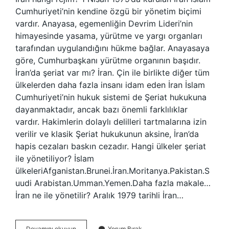
Cumhuriyeti’nin kendine özgü bir yönetim biçimi
vardır. Anayasa, egemenliğin Devrim Lideri’nin
himayesinde yasama, yürütme ve yargı organları
tarafından uygulandığını hükme bağlar. Anayasaya
göre, Cumhurbaşkanı yürütme organının başıdır.
İran’da şeriat var mı? İran. Çin ile birlikte diğer tüm
ülkelerden daha fazla insanı idam eden İran İslam
Cumhuriyeti’nin hukuk sistemi de Şeriat hukukuna
dayanmaktadır, ancak bazı önemli farklılıklar
vardır. Hakimlerin dolaylı delilleri tartmalarına izin
verilir ve klasik Şeriat hukukunun aksine, İran’da
hapis cezaları baskın cezadır. Hangi ülkeler şeriat
ile yönetiliyor? İslam
ülkeleriAfganistan.Brunei.İran.Moritanya.Pakistan.S
uudi Arabistan.Umman.Yemen.Daha fazla makale…
İran ne ile yönetilir? Aralık 1979 tarihli İran…
Iran
Devamını okuyun
Yorum Bırak