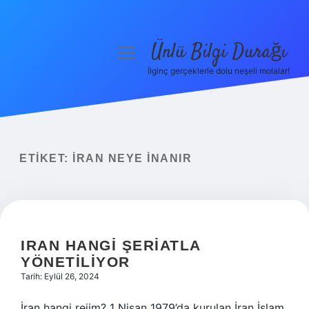
Ünlü Bilgi Durağı
menüyü
aç
İlginç gerçeklerle dolu neşeli molalar!
Anasayfa
Gizlilik Politikası
Yasal Uyarı
ETIKET:
İRAN NEYE INANIR
Hakkımızda
IRAN HANGI ŞERIATLA
YÖNETILIYOR
Tarih: Eylül 26, 2024
İran hangi rejim? 1 Nisan 1979’da kurulan İran İslam