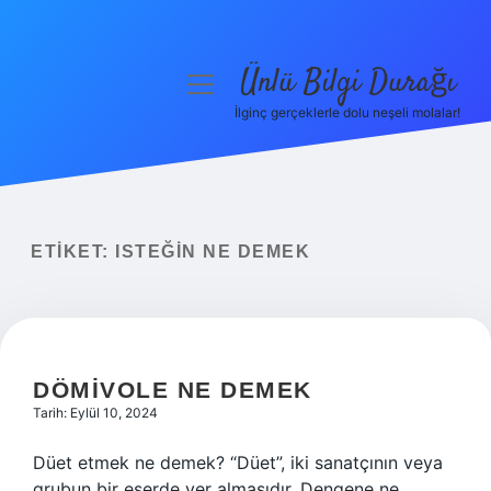
Ünlü Bilgi Durağı
menüyü
aç
İlginç gerçeklerle dolu neşeli molalar!
Anasayfa
Gizlilik Politikası
Yasal Uyarı
ETIKET:
ISTEĞIN NE DEMEK
Hakkımızda
DÖMIVOLE NE DEMEK
Tarih: Eylül 10, 2024
Düet etmek ne demek? “Düet”, iki sanatçının veya
grubun bir eserde yer almasıdır. Dengene ne