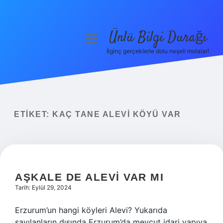
Ünlü Bilgi Durağı
menüyü
aç
İlginç gerçeklerle dolu neşeli molalar!
Anasayfa
Gizlilik Politikası
Yasal Uyarı
ETIKET:
KAÇ TANE ALEVI KÖYÜ VAR
Hakkımızda
AŞKALE DE ALEVI VAR MI
Tarih: Eylül 29, 2024
Erzurum’un hangi köyleri Alevi? Yukarıda
sayılanların dışında Erzurum’da mevcut idari yapıya