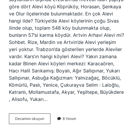
göre dört Alevi köyü Köprüköy, Horasan, Şenkaya
ve Olur ilçelerinde bulunmaktadır. En çok Alevi
hangi ilde? Türkiye’de Alevi köylerinin çoğu Sivas
ilinde olup, toplam 548 köy bulunmakta olup,
bunların 57’si karma köydür. Artvin Arhavi Alevi mi?
Sohbet. Rize, Mardin ve Artvin’de Alevi yerleşim
yeri yoktur. Trabzon’da gösterilen yerlerde Aleviler
vardır. Kars’ın hangi köyleri Alevi? Yakın zamana
kadar Blinen Alevi köyleri merkezi: Karacaören,
Hacı Halil Sarıkamış: Boyalı, Ağır Sallıpınar, Yukarı
Sallıpınar, Asbuğa Kağızman: Yalnızağaç, Böcüklü,
Kömürlü, Paslı, Yenice, Çukurayva Selim : Laloğlu,
Katranlı, Mollamustafa, Akyar, Yeşiltepe, Büyükdere
, Alisofu, Yukarı…
Aşkale
Devamını okuyun
8 Yorum
De
Alevi