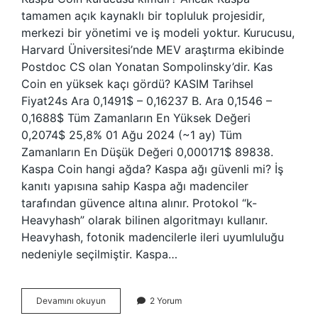
tamamen açık kaynaklı bir topluluk projesidir,
merkezi bir yönetimi ve iş modeli yoktur. Kurucusu,
Harvard Üniversitesi’nde MEV araştırma ekibinde
Postdoc CS olan Yonatan Sompolinsky’dir. Kas
Coin en yüksek kaçı gördü? KASIM Tarihsel
Fiyat24s Ara 0,1491$ – 0,16237 B. Ara 0,1546 – ​​​​
0,1688$ Tüm Zamanların En Yüksek Değeri
0,2074$ 25,8% 01 Ağu 2024 (~1 ay) Tüm
Zamanların En Düşük Değeri 0,000171$ 89838.
Kaspa Coin hangi ağda? Kaspa ağı güvenli mi? İş
kanıtı yapısına sahip Kaspa ağı madenciler
tarafından güvence altına alınır. Protokol “k-
Heavyhash” olarak bilinen algoritmayı kullanır.
Heavyhash, fotonik madencilerle ileri uyumluluğu
nedeniyle seçilmiştir. Kaspa…
Kas
Devamını okuyun
2 Yorum
Coin