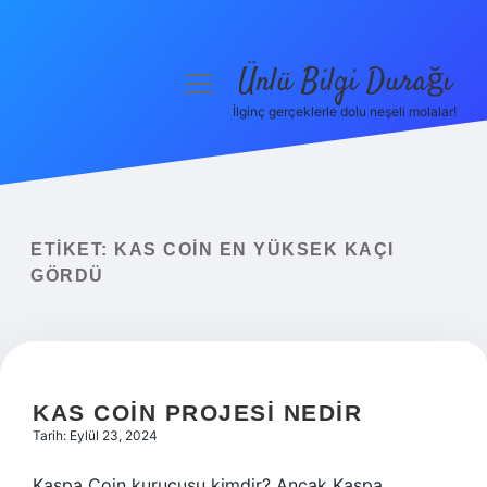
Ünlü Bilgi Durağı
menüyü
aç
İlginç gerçeklerle dolu neşeli molalar!
Anasayfa
Gizlilik Politikası
Yasal Uyarı
ETIKET:
KAS COIN EN YÜKSEK KAÇI
GÖRDÜ
Hakkımızda
KAS COIN PROJESI NEDIR
Tarih: Eylül 23, 2024
Kaspa Coin kurucusu kimdir? Ancak Kaspa