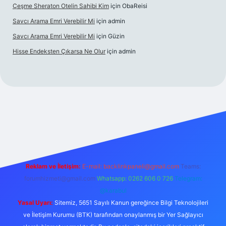
Çeşme Sheraton Otelin Sahibi Kim
için
ObaReisi
Savcı Arama Emri Verebilir Mi
için
admin
Savcı Arama Emri Verebilir Mi
için
Güzin
Hisse Endeksten Çıkarsa Ne Olur
için
admin
betci güncel giriş
Reklam ve İletişim:
E-mail:
backlinkpaneli@gmail.com
Teams:
forumhizmeti@gmail.com
Whatsapp: 0262 606 0 726
Telegram:
@karabul
Yasal Uyarı:
Sitemiz, 5651 Sayılı Kanun gereğince Bilgi Teknolojileri
ve İletişim Kurumu (BTK) tarafından onaylanmış bir Yer Sağlayıcı