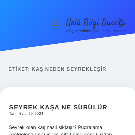
Ünlü Bilgi Durağı
menüyü
aç
İlginç gerçeklerle dolu neşeli molalar!
Anasayfa
Gizlilik Politikası
Yasal Uyarı
ETIKET:
KAŞ NEDEN SEYREKLEŞIR
Hakkımızda
SEYREK KAŞA NE SÜRÜLÜR
Tarih: Eylül 29, 2024
Seyrek olan kaş nasıl sıklaşır? Pudralama
(gölgelendirme) işlemi cilt tipine göre kişiden