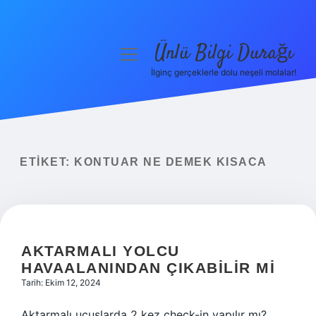
Ünlü Bilgi Durağı
menüyü
aç
İlginç gerçeklerle dolu neşeli molalar!
Anasayfa
Gizlilik Politikası
Yasal Uyarı
ETIKET:
KONTUAR NE DEMEK KISACA
Hakkımızda
AKTARMALI YOLCU
HAVAALANINDAN ÇIKABILIR MI
Tarih: Ekim 12, 2024
Aktarmalı uçuşlarda 2 kez check-in yapılır mı?