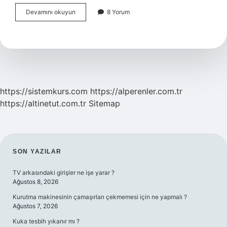
Aktarmalı
Devamını okuyun
8 Yorum
Yolcu
Havaalanından
Çıkabilir
Mi
https://sistemkurs.com
https://alperenler.com.tr
https://altinetut.com.tr
Sitemap
SIDEBAR
SON YAZILAR
TV arkasındaki girişler ne işe yarar ?
Ağustos 8, 2026
Kurutma makinesinin çamaşırları çekmemesi için ne yapmalı ?
Ağustos 7, 2026
Kuka tesbih yıkanır mı ?