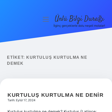
Ünlü Bilgi Durağı
menüyü
aç
İlginç gerçeklerle dolu neşeli molalar!
Anasayfa
Gizlilik Politikası
Yasal Uyarı
ETIKET:
KURTULUŞ KURTULMA NE
DEMEK
Hakkımızda
KURTULUŞ KURTULMA NE DENIR
Tarih: Eylül 17, 2024
Kurtuluş kurtulma ne demek? Kurtuluş (Latince: