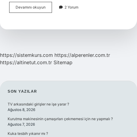
Kurtuluş
Devamını okuyun
2 Yorum
Kurtulma
Ne
Denir
https://sistemkurs.com
https://alperenler.com.tr
https://altinetut.com.tr
Sitemap
SIDEBAR
SON YAZILAR
TV arkasındaki girişler ne işe yarar ?
Ağustos 8, 2026
Kurutma makinesinin çamaşırları çekmemesi için ne yapmalı ?
Ağustos 7, 2026
Kuka tesbih yıkanır mı ?