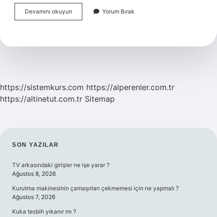
Nötrofil
Devamını okuyun
Yorum Bırak
Lenfosit
Oranı
Ne
Olmalı
https://sistemkurs.com
https://alperenler.com.tr
https://altinetut.com.tr
Sitemap
SIDEBAR
SON YAZILAR
TV arkasındaki girişler ne işe yarar ?
Ağustos 8, 2026
Kurutma makinesinin çamaşırları çekmemesi için ne yapmalı ?
Ağustos 7, 2026
Kuka tesbih yıkanır mı ?