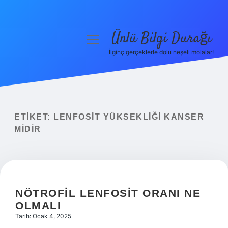
Ünlü Bilgi Durağı
menüyü
aç
İlginç gerçeklerle dolu neşeli molalar!
Anasayfa
Gizlilik Politikası
Yasal Uyarı
ETIKET:
LENFOSIT YÜKSEKLIĞI KANSER
MIDIR
Hakkımızda
NÖTROFIL LENFOSIT ORANI NE
OLMALI
Tarih: Ocak 4, 2025