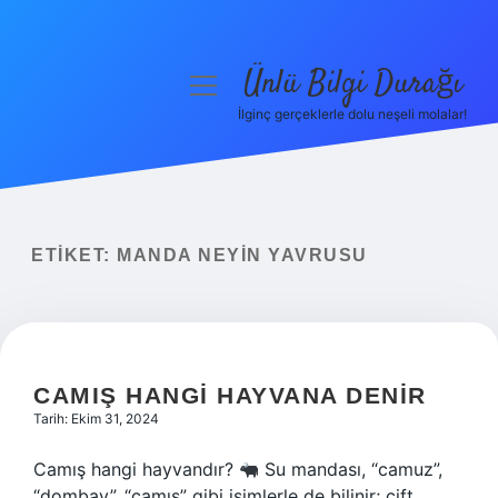
Ünlü Bilgi Durağı
menüyü
aç
İlginç gerçeklerle dolu neşeli molalar!
Anasayfa
Gizlilik Politikası
Yasal Uyarı
ETIKET:
MANDA NEYIN YAVRUSU
Hakkımızda
CAMIŞ HANGI HAYVANA DENIR
Tarih: Ekim 31, 2024
Camış hangi hayvandır?
Su mandası, “camuz”,
“dombay”, “camış” gibi isimlerle de bilinir; çift