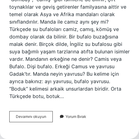
toynaklılar ve geviş getirenler familyasına aittir ve
temel olarak Asya ve Afrika mandaları olarak
sınıflandırılır. Manda ile camız aynı şey mi?
Türkçede su bufaloları camiz, camış, kömüş ve
dombay olarak da bilinir. Bir bufalo buzağısına
malak denir. Birçok dilde, İngiliz su bufalosu gibi
suya bağımlı yaşam tarzlarına atıfta bulunan isimler
vardır. Mandanın erkeğine ne denir? Camis veya
Bufalo. Dişi bufalo. Erkeği Camus ve yavrusu
Gadak’tır. Manda neyin yavrusu? Bu kelime için
ayrıca bakınız: ayı yavrusu, bufalo yavrusu.
“Boduk” kelimesi arkaik unsurlardan biridir. Orta
Türkçede botu, botuk…
Camış
Devamını okuyun
Yorum Bırak
Hangi
Hayvana
Denir