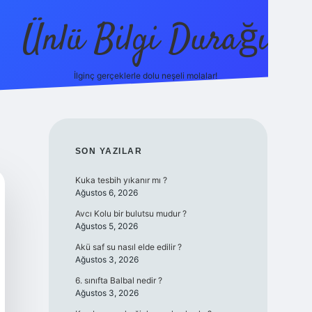
Ünlü Bilgi Durağı
İlginç gerçeklerle dolu neşeli molalar!
betci gü
SIDEBAR
SON YAZILAR
Kuka tesbih yıkanır mı ?
Ağustos 6, 2026
Avcı Kolu bir bulutsu mudur ?
Ağustos 5, 2026
Akü saf su nasıl elde edilir ?
Ağustos 3, 2026
6. sınıfta Balbal nedir ?
Ağustos 3, 2026