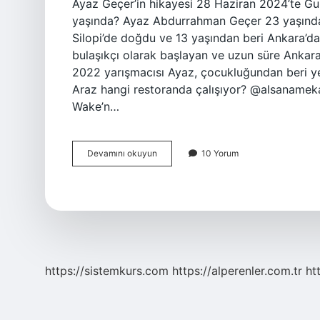
Ayaz Geçer’in hikayesi 28 Haziran 2024’te G
yaşında? Ayaz Abdurrahman Geçer 23 yaşında v
Silopi’de doğdu ve 13 yaşından beri Ankara’d
bulaşıkçı olarak başlayan ve uzun süre Ankara
2022 yarışmacısı Ayaz, çocukluğundan beri 
Araz hangi restoranda çalışıyor? @alsanamek
Wake’n…
Mastır
Devamını okuyun
10 Yorum
Şef
Teki
Ayaz
Nerede
https://sistemkurs.com
https://alperenler.com.tr
ht