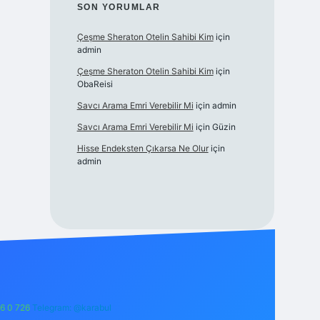
SON YORUMLAR
Çeşme Sheraton Otelin Sahibi Kim
için
admin
Çeşme Sheraton Otelin Sahibi Kim
için
ObaReisi
Savcı Arama Emri Verebilir Mi
için
admin
Savcı Arama Emri Verebilir Mi
için
Güzin
Hisse Endeksten Çıkarsa Ne Olur
için
admin
6 0 726
Telegram: @karabul