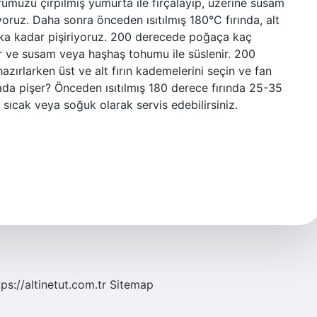
muzu çırpılmış yumurta ile fırçalayıp, üzerine susam
oruz. Daha sonra önceden ısıtılmış 180°C fırında, alt
kika kadar pişiriyoruz. 200 derecede poğaça kaç
r ve susam veya haşhaş tohumu ile süslenir. 200
 hazırlarken üst ve alt fırın kademelerini seçin ve fan
a pişer? Önceden ısıtılmış 180 derece fırında 25-35
 sıcak veya soğuk olarak servis edebilirsiniz.
tps://altinetut.com.tr
Sitemap