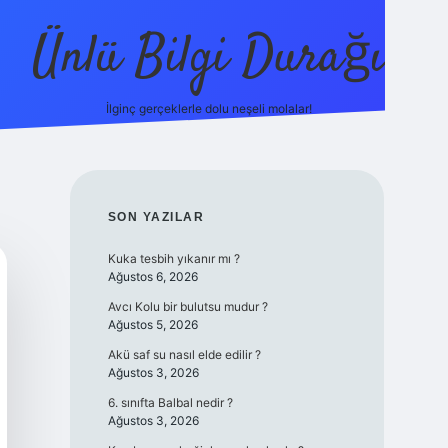
Ünlü Bilgi Durağı
İlginç gerçeklerle dolu neşeli molalar!
betci güncel giriş
SIDEBAR
SON YAZILAR
Kuka tesbih yıkanır mı ?
Ağustos 6, 2026
Avcı Kolu bir bulutsu mudur ?
Ağustos 5, 2026
Akü saf su nasıl elde edilir ?
Ağustos 3, 2026
6. sınıfta Balbal nedir ?
Ağustos 3, 2026