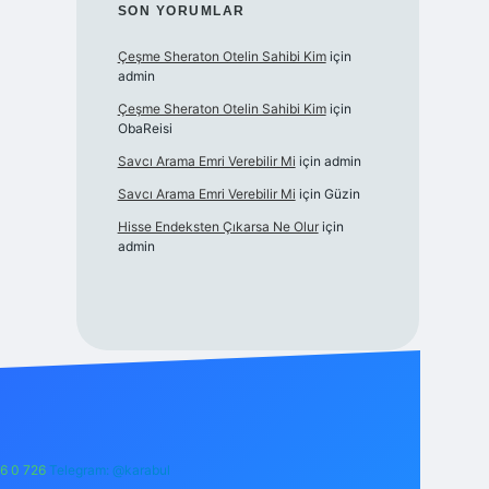
SON YORUMLAR
Çeşme Sheraton Otelin Sahibi Kim
için
admin
Çeşme Sheraton Otelin Sahibi Kim
için
ObaReisi
Savcı Arama Emri Verebilir Mi
için
admin
Savcı Arama Emri Verebilir Mi
için
Güzin
Hisse Endeksten Çıkarsa Ne Olur
için
admin
6 0 726
Telegram: @karabul