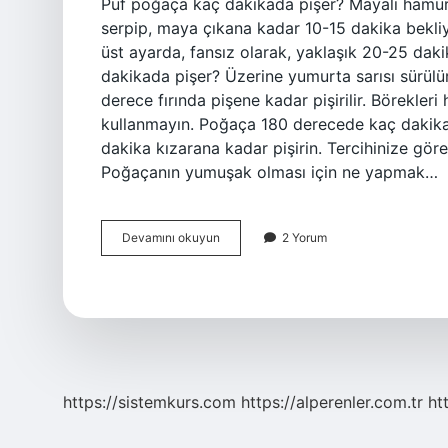
Puf poğaça kaç dakikada pişer? Mayalı hamuru
serpip, maya çıkana kadar 10-15 dakika bekliy
üst ayarda, fansız olarak, yaklaşık 20-25 da
dakikada pişer? Üzerine yumurta sarısı sürülü
derece fırında pişene kadar pişirilir. Börekleri
kullanmayın. Poğaça 180 derecede kaç dakikad
dakika kızarana kadar pişirin. Tercihinize göre
Poğaçanın yumuşak olması için ne yapmak…
Kuru
Devamını okuyun
2 Yorum
Mayalı
Puf
Poğaça
Kaç
Dakikada
Pişer
https://sistemkurs.com
https://alperenler.com.tr
ht