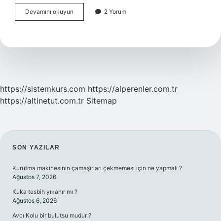
Menopozda
Devamını okuyun
2 Yorum
Hormon
Değerleri
Ne
Olmalı
https://sistemkurs.com
https://alperenler.com.tr
https://altinetut.com.tr
Sitemap
SIDEBAR
SON YAZILAR
Kurutma makinesinin çamaşırları çekmemesi için ne yapmalı ?
Ağustos 7, 2026
Kuka tesbih yıkanır mı ?
Ağustos 6, 2026
Avcı Kolu bir bulutsu mudur ?