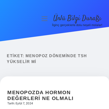
Ünlü Bilgi Durağı
menüyü
aç
İlginç gerçeklerle dolu neşeli molalar!
Anasayfa
Gizlilik Politikası
Yasal Uyarı
ETIKET:
MENOPOZ DÖNEMINDE TSH
YÜKSELIR MI
Hakkımızda
MENOPOZDA HORMON
DEĞERLERI NE OLMALI
Tarih: Eylül 7, 2024