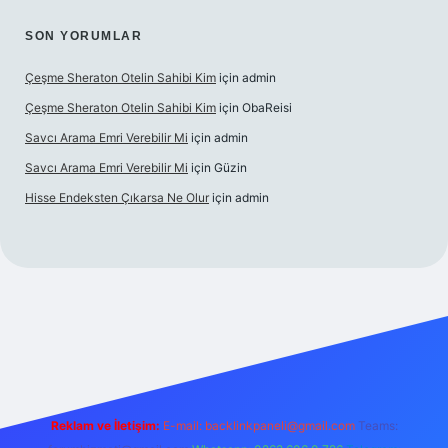
SON YORUMLAR
Çeşme Sheraton Otelin Sahibi Kim
için
admin
Çeşme Sheraton Otelin Sahibi Kim
için
ObaReisi
Savcı Arama Emri Verebilir Mi
için
admin
Savcı Arama Emri Verebilir Mi
için
Güzin
Hisse Endeksten Çıkarsa Ne Olur
için
admin
betci güncel giriş
Reklam ve İletişim:
E-mail:
backlinkpaneli@gmail.com
Teams: