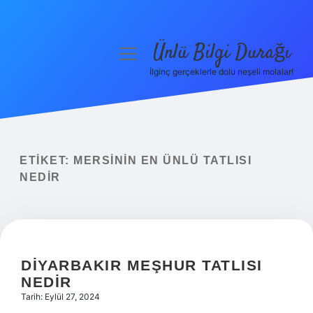
Ünlü Bilgi Durağı
menüyü
aç
İlginç gerçeklerle dolu neşeli molalar!
Anasayfa
Gizlilik Politikası
Yasal Uyarı
ETIKET:
MERSININ EN ÜNLÜ TATLISI
NEDIR
Hakkımızda
DIYARBAKIR MEŞHUR TATLISI
NEDIR
Tarih: Eylül 27, 2024