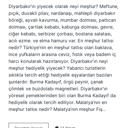
Diyarbakır’ın yiyecek olarak neyi meşhur? Meftune,
pıçık, duvakli pilav, nardanaşı, mahlepli diyarbakır
böreği, ayvalı kavurma, mumbar dolması, patlıcan
dolması, çartlak kebabı, kaburga dolması, gevre,
ciğer kebabı, serbizer çorbası, bostana salatası,
acılı ezme. ve elma hamuru var. En meşhur tatlısı
nedir? Türkiye’nin en meşhur tatlısı olan baklava,
ince yufkaların arasına ceviz, fıstık veya badem iç
harcı konularak hazırlanıyor. Diyarbakır’ın neyi
meşhur hediyelik yiyecek? Yabancı turistlerin
sıklıkla tercih ettiği hediyelik eşyalardan bazıları
şunlardır: Burma Kadayıf, örgü peynir, çanak
çömlek ve buzdolabı magnetleri. Diyarbakır’ın
yöresel yemeklerinden biri olan Burma Kadayıf da
hediyelik olarak tercih ediliyor. Malatya’nın en
meşhur tatlısı nedir? Malatya’nın meşhur Fış…
Diyarbakır
Devamını okuyun
14 Yorum