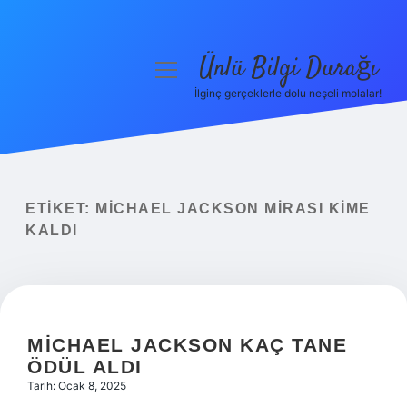
Ünlü Bilgi Durağı
menüyü
aç
İlginç gerçeklerle dolu neşeli molalar!
Anasayfa
Gizlilik Politikası
Yasal Uyarı
ETIKET:
MICHAEL JACKSON MIRASI KIME
KALDI
Hakkımızda
MICHAEL JACKSON KAÇ TANE
ÖDÜL ALDI
Tarih: Ocak 8, 2025