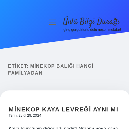
Ünlü Bilgi Durağı
menüyü
aç
İlginç gerçeklerle dolu neşeli molalar!
Anasayfa
Gizlilik Politikası
Yasal Uyarı
ETIKET:
MINEKOP BALIĞI HANGI
FAMILYADAN
Hakkımızda
MINEKOP KAYA LEVREĞI AYNI MI
Tarih: Eylül 29, 2024
Kaya levreğinin diğer adı nedir? Granny veya kaya