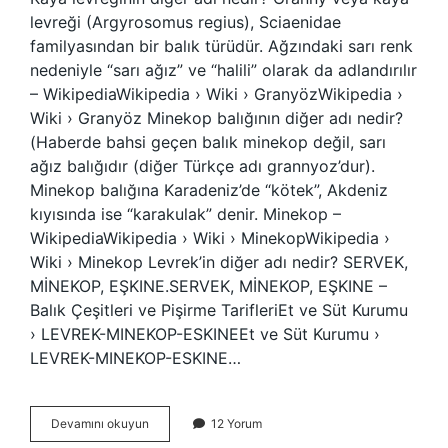
levreği (Argyrosomus regius), Sciaenidae
familyasından bir balık türüdür. Ağzındaki sarı renk
nedeniyle “sarı ağız” ve “halili” olarak da adlandırılır
– WikipediaWikipedia › Wiki › GranyözWikipedia ›
Wiki › Granyöz Minekop balığının diğer adı nedir?
(Haberde bahsi geçen balık minekop değil, sarı
ağız balığıdır (diğer Türkçe adı grannyoz’dur).
Minekop balığına Karadeniz’de “kötek”, Akdeniz
kıyısında ise “karakulak” denir. Minekop –
WikipediaWikipedia › Wiki › MinekopWikipedia ›
Wiki › Minekop Levrek’in diğer adı nedir? SERVEK,
MİNEKOP, EŞKINE.SERVEK, MİNEKOP, EŞKINE –
Balık Çeşitleri ve Pişirme TarifleriEt ve Süt Kurumu
› LEVREK-MINEKOP-ESKINEEt ve Süt Kurumu ›
LEVREK-MINEKOP-ESKINE…
Minekop
Devamını okuyun
12 Yorum
Kaya