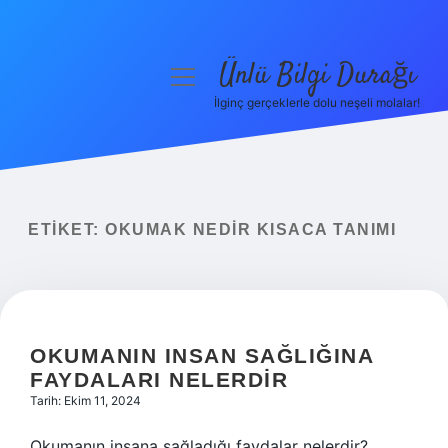
Ünlü Bilgi Durağı
menüyü
aç
İlginç gerçeklerle dolu neşeli molalar!
Anasayfa
Gizlilik Politikası
Yasal Uyarı
ETIKET:
OKUMAK NEDIR KISACA TANIMI
Hakkımızda
OKUMANIN INSAN SAĞLIĞINA
FAYDALARI NELERDIR
Tarih: Ekim 11, 2024
Okumanın insana sağladığı faydalar nelerdir?