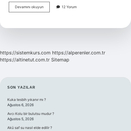
Okumanın
Devamını okuyun
12 Yorum
Insan
Sağlığına
Faydaları
Nelerdir
https://sistemkurs.com
https://alperenler.com.tr
https://altinetut.com.tr
Sitemap
SIDEBAR
SON YAZILAR
Kuka tesbih yıkanır mı ?
Ağustos 6, 2026
Avcı Kolu bir bulutsu mudur ?
Ağustos 5, 2026
Akü saf su nasıl elde edilir ?